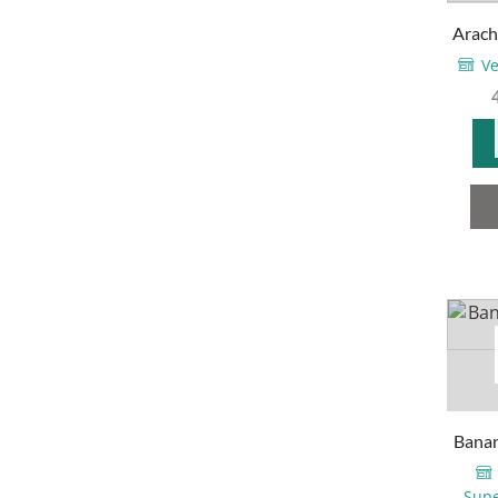
Arachi
Ve
Banan
Supe