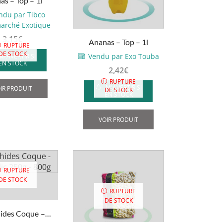
as – Top – 1l
Vita
ndu par Tibco
Malt
arché Exotique
-
3,15
€
6x33cl
Ananas – Top – 1l
RUPTURE
DE STOCK
Vendu par Exo Touba
M'AVERTIR SI
EN STOCK
2,42
€
RUPTURE
M'AVERTIR SI
IR PRODUIT
DE STOCK
EN STOCK
VOIR PRODUIT
RUPTURE
DE STOCK
RUPTURE
DE STOCK
ides Coque –