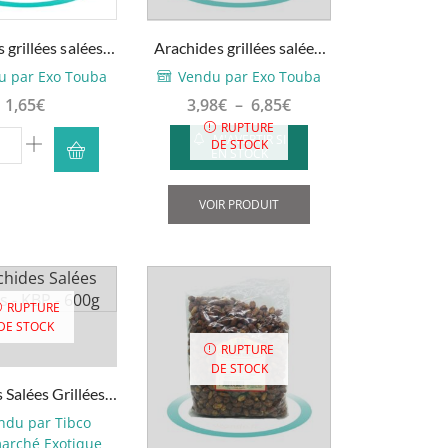
du
produit
 grillées salées –
Arachides grillées salées,
100g
300g – 600g
u par Exo Touba
Vendu par Exo Touba
Plage
1,65
€
3,98
€
–
6,85
€
de
RUPTURE
ntité
M'AVERTIR SI
DE STOCK
prix :
EN STOCK
3,98€
Ce
chides
à
produit
VOIR PRODUIT
lées
6,85€
a
ées
plusieurs
variations.
g
Les
RUPTURE
options
DE STOCK
peuvent
RUPTURE
DE STOCK
être
 Salées Grillées –
choisies
BP – 600g
sur
ndu par Tibco
la
arché Exotique