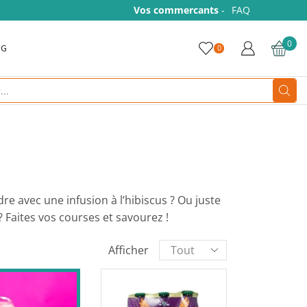
Vos commercants
-
FAQ
0
OG
0
Search
input
e avec une infusion à l’hibiscus ? Ou juste
 Faites vos courses et savourez !
Products
Afficher
per
page