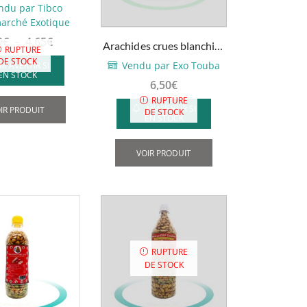
lic,250g – 800g
ndu par Tibco
arché Exotique
Plage
9
€
–
4,65
€
Arachides crues blanchies
RUPTURE
de
– Profruit – 1kg
DE STOCK
Vendu par Exo Touba
M'AVERTIR SI
prix :
EN STOCK
6,50
€
1,49€
Ce
RUPTURE
à
produit
M'AVERTIR SI
IR PRODUIT
DE STOCK
EN STOCK
4,65€
a
plusieurs
VOIR PRODUIT
variations.
Les
options
peuvent
être
choisies
RUPTURE
sur
DE STOCK
la
page