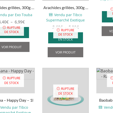
des grillées, 300g –
Arachides grillées, 300g –
600g
600g
ndu par Exo Touba
Vendu par Tibco
Supermarché Exotique
Plage
4,40
€
–
6,99
€
Plage
3,60
€
–
5,90
€
de
RUPTURE
RUPTURE
M'AVERTIR SI
VO
DE STOCK
de
prix :
EN STOCK
DE STOCK
M'AVERTIR SI
prix :
4,40€
EN STOCK
Ce
3,60€
à
Ce
produit
VOIR PRODUIT
à
6,99€
produit
VOIR PRODUIT
a
5,90€
a
plusieurs
plusieurs
variations.
variations.
Les
Les
options
RUPTURE
options
peuvent
DE STOCK
peuvent
RUPTURE
être
DE STOCK
être
choisies
a – Happy Day – 1l
Baobab 
choisies
sur
Racin
sur
la
Vendu par Tibco
Vend
la
rmarché Exotique