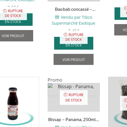
page
page
du
2,95
€
Baobab concassé –
RUPTURE
du
produit
Racines bio – 100g
DE STOCK
Vendu par Tibco
M'AVERTIR SI
produit
EN STOCK
Supermarché Exotique
VO
2,45
€
RUPTURE
VOIR PRODUIT
DE STOCK
M'AVERTIR SI
EN STOCK
VOIR PRODUIT
Promo
RUPTURE
DE STOCK
Bissap – Panama, 250ml –
1l