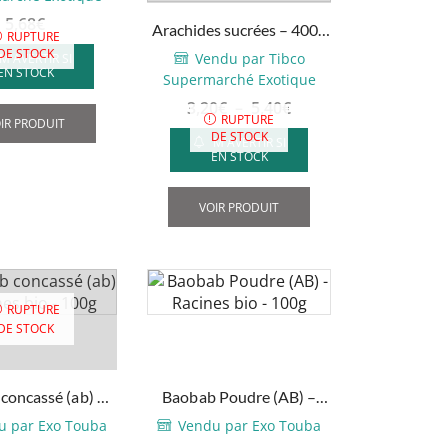
page
5,68
€
Arachides sucrées – 400g
RUPTURE
du
– 1kg
DE STOCK
Vendu par Tibco
M'AVERTIR SI
produit
EN STOCK
Supermarché Exotique
Plage
3,20
€
–
5,40
€
RUPTURE
IR PRODUIT
de
DE STOCK
M'AVERTIR SI
prix :
EN STOCK
3,20€
Ce
à
produit
VOIR PRODUIT
5,40€
a
plusieurs
variations.
Les
RUPTURE
options
DE STOCK
peuvent
être
concassé (ab) –
Baobab Poudre (AB) –
choisies
es bio – 100g
Racines bio – 100g
sur
u par Exo Touba
Vendu par Exo Touba
la