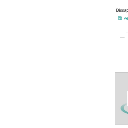
Bissa
Ve
q
B
-
-