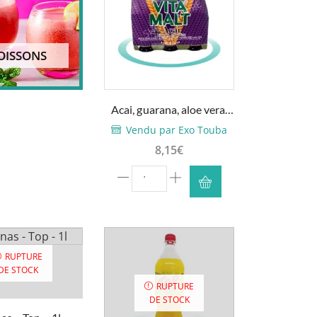
OISSONS
Acai, guarana, aloe vera,
pack (x6) – Vita Malt –...
Vendu par Exo Touba
8,15
€
quantité
de
Acai,
guarana,
aloe
RUPTURE
vera,
DE STOCK
pack
RUPTURE
(x6)
DE STOCK
-