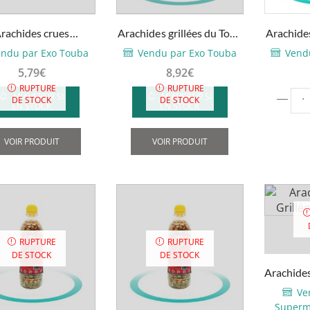
rachides crues
Arachides grillées du Togo
Arachides
tiquées – Profruit –
– 1kg
ndu par Exo Touba
Vendu par Exo Touba
Vend
1kg
5,79
€
8,92
€
RUPTURE
RUPTURE
qua
M'AVERTIR SI
M'AVERTIR SI
DE STOCK
DE STOCK
EN STOCK
EN STOCK
de
Ara
VOIR PRODUIT
VOIR PRODUIT
gril
sal
-
100
RUPTURE
RUPTURE
DE STOCK
DE STOCK
Arachides
K
Ve
Superm