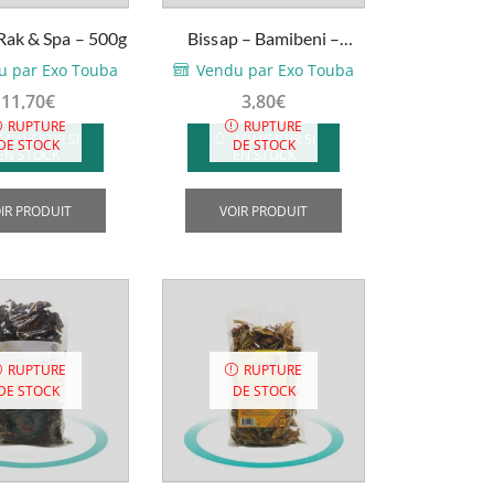
 Rak & Spa – 500g
Bissap – Bamibeni –
330ml
u par Exo Touba
Vendu par Exo Touba
11,70
€
3,80
€
RUPTURE
RUPTURE
M'AVERTIR SI
M'AVERTIR SI
DE STOCK
DE STOCK
EN STOCK
EN STOCK
IR PRODUIT
VOIR PRODUIT
RUPTURE
RUPTURE
DE STOCK
DE STOCK