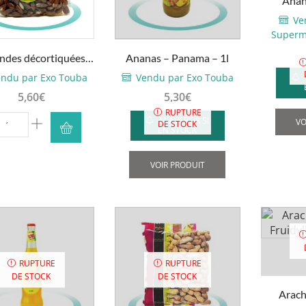
Anan
Ve
Superm
des décortiquées
Ananas – Panama – 1l
s sans sel – O’Regal...
ndu par Exo Touba
Vendu par Exo Touba
5,60
€
5,30
€
RUPTURE
uantité
M'AVERTIR SI
VO
DE STOCK
EN STOCK
de
Amandes
VOIR PRODUIT
écortiquées
rillées
sans
el
'Regal
RUPTURE
RUPTURE
DE STOCK
DE STOCK
500g
Arach