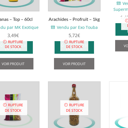
Fruidyl
Ve
Superm
1,4
nas – Top – 60cl
Arachides – Profruit – 1kg
du par MK Exotique
Vendu par Exo Touba
3,49
€
5,72
€
RUPTURE
RUPTURE
M'AVERTIR SI
M'AVERTIR SI
VO
DE STOCK
DE STOCK
EN STOCK
EN STOCK
VOIR PRODUIT
VOIR PRODUIT
RUPTURE
RUPTURE
DE STOCK
DE STOCK