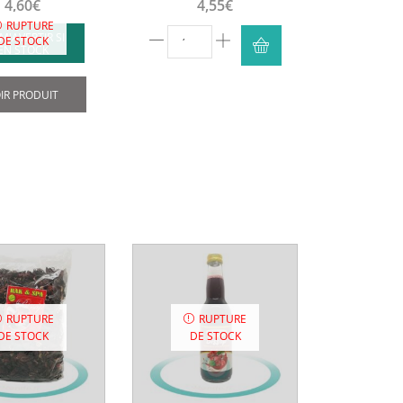
4,60
€
4,55
€
page
RUPTURE
quantité
M'AVERTIR SI
du
DE STOCK
EN STOCK
de
produit
Baobab
IR PRODUIT
Poudre
(AB)
-
Racines
bio
-
100g
RUPTURE
RUPTURE
DE STOCK
DE STOCK