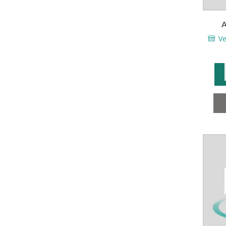
A
décor
Ve