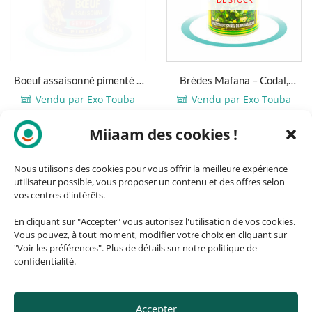
Boeuf assaisonné pimenté –
Brèdes Mafana – Codal,
Sevima – 405g
400g – 800g
Vendu par Exo Touba
Vendu par Exo Touba
Plage
6,80
€
5,89
€
–
10,39
€
de
Miiaam des cookies !
RUPTURE
quantité
M'AVERTIR SI EN
DE STOCK
prix :
STOCK
de
5,89€
Ce
Nous utilisons des cookies pour vous offrir la meilleure expérience
Boeuf
à
utilisateur possible, vous proposer un contenu et des offres selon
produ
VOIR PRODUIT
assaisonné
vos centres d'intérêts.
10,39€
a
pimenté
plusi
-
En cliquant sur "Accepter" vous autorisez l'utilisation de vos cookies.
variat
Vous pouvez, à tout moment, modifier votre choix en cliquant sur
Sevima
"Voir les préférences". Plus de détails sur notre politique de
Les
-
confidentialité.
optio
405g
peuve
être
Accepter