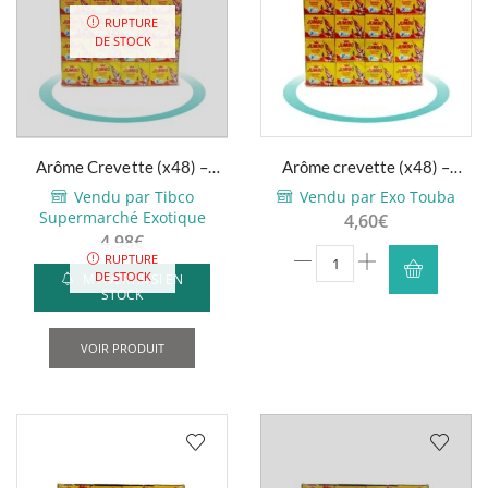
RUPTURE
DE STOCK
Arôme Crevette (x48) –
Arôme crevette (x48) –
Jumbo – 48x10g
Jumbo – 48x10g
Vendu par Tibco
Vendu par Exo Touba
Supermarché Exotique
4,60
€
4,98
€
quantité
RUPTURE
DE STOCK
M'AVERTIR SI EN
de
STOCK
Arôme
crevette
VOIR PRODUIT
(x48)
-
Jumbo
-
48x10g