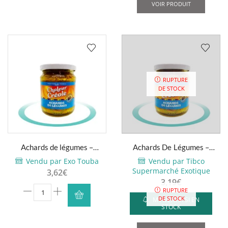
VOIR PRODUIT
citron
piment
-
Soleil
Réunion
-
170g
RUPTURE
DE STOCK
Achards de légumes –
Achards De Légumes –
Chaleur Créole – 200g
Chaleur Créole – 200g
Vendu par Exo Touba
Vendu par Tibco
Supermarché Exotique
3,62
€
3,19
€
quantité
RUPTURE
DE STOCK
M'AVERTIR SI EN
de
STOCK
Achards
de