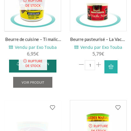
RUPTURE
DE STOCK
Beurre de cuisine – Ti malice
Beurre pasteurisé – La Vache
– 450g
Noire – 250g
Vendu par Exo Touba
Vendu par Exo Touba
6,95
€
5,79
€
RUPTURE
quantité
M'AVERTIR SI EN
DE STOCK
STOCK
de
Beurre
VOIR PRODUIT
pasteurisé
-
La
Vache
Noire
-
250g
RUPTURE
DE STOCK