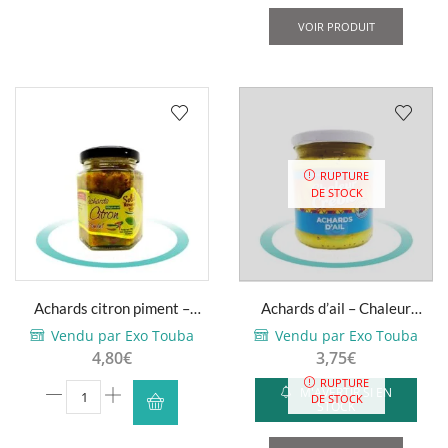
VOIR PRODUIT
RUPTURE
DE STOCK
Achards citron piment –
Achards d’ail – Chaleur
Soleil Réunion – 170g
Créole – 200g
Vendu par Exo Touba
Vendu par Exo Touba
4,80
€
3,75
€
RUPTURE
quantité
M'AVERTIR SI EN
DE STOCK
STOCK
de
Achards