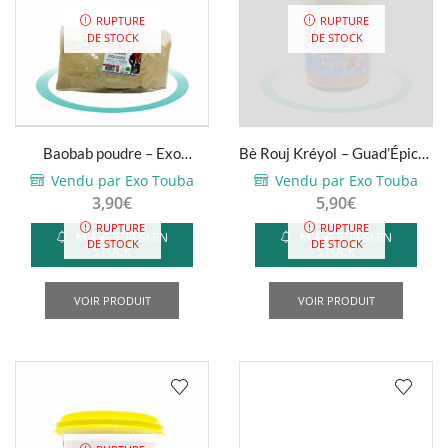
RUPTURE
RUPTURE
DE STOCK
DE STOCK
Baobab poudre – Exo
Bè Rouj Kréyol – Guad’Épices
Saveurs – 100g
– 170g
Vendu par Exo Touba
Vendu par Exo Touba
3,90
€
5,90
€
RUPTURE
RUPTURE
M'AVERTIR SI EN
M'AVERTIR SI EN
DE STOCK
DE STOCK
STOCK
STOCK
VOIR PRODUIT
VOIR PRODUIT