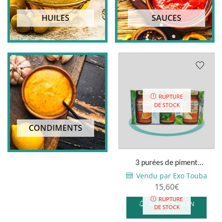
HUILES
SAUCES
RUPTURE
DE STOCK
CONDIMENTS
3 purées de piment
(Colombo, Coriandre,
Vendu par Exo Touba
Gingembre) – G...
15,60
€
RUPTURE
M'AVERTIR SI EN
DE STOCK
STOCK