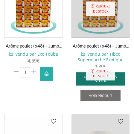
RUPTURE
DE STOCK
Arôme poulet (x48) – Jumbo
Arôme poulet (x48) – Jumbo
– 48x10g
– 48x10g
Vendu par Exo Touba
Vendu par Tibco
Supermarché Exotique
4,59
€
4,30
€
quantité
RUPTURE
DE STOCK
M'AVERTIR SI EN
de
STOCK
Arôme
poulet
VOIR PRODUIT
(x48)
-
Jumbo
-
48x10g