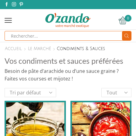
0
Search
input
Accueil
Le Marché
Condiments & Sauces
Vos condiments et sauces préférées
Besoin de pâte d’arachide ou d’une sauce graine ?
Faites vos courses et mijotez !
Products
per
page