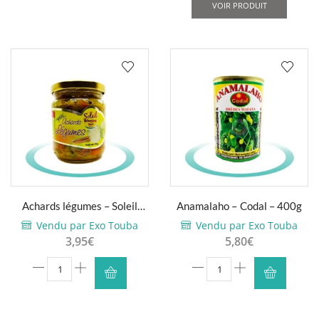
VOIR PRODUIT
légumes
-
Chaleur
Créole
-
200g
Achards légumes – Soleil
Anamalaho – Codal – 400g
Réunion – 170g
Vendu par Exo Touba
Vendu par Exo Touba
3,95
€
5,80
€
quantité
quantité
de
de
Achards
Anamalaho
légumes
-