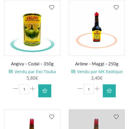
-
Codal
Soleil
-
Réunion
400g
-
170g
Angivy – Codal – 350g
Arôme – Maggi – 250g
Vendu par Exo Touba
Vendu par MK Exotique
5,80
€
3,40
€
quantité
quantité
de
de
Angivy
Arôme
-
-
Codal
Maggi
-
-
350g
250g