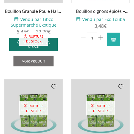
Bouillon Granulé Poule Halal,
Bouillon oignons épicés –
1kg – 5kg
Calnort – Tablettes (x...
Vendu par Tibco
Vendu par Exo Touba
Supermarché Exotique
3,48
€
Plage
5,45
€
–
22,70
€
quantité
RUPTURE
de
DE STOCK
M'AVERTIR SI EN
de
prix :
STOCK
Bouillon
5,45€
Ce
oignons
à
produit
VOIR PRODUIT
épicés
22,70€
a
-
plusieurs
Calnort
variations.
-
Les
Tablettes
options
(x60)
peuvent
RUPTURE
RUPTURE
être
DE STOCK
DE STOCK
choisies
sur
la