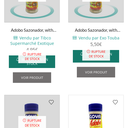
Adobo Sazonador, with
Adobo Sazonador, with
pepper – Goya – 226g
pepper – Goya – 226g
Vendu par Tibco
Vendu par Exo Touba
Supermarché Exotique
5,50
€
4,95
€
RUPTURE
M'AVERTIR SI EN
RUPTURE
DE STOCK
STOCK
DE STOCK
M'AVERTIR SI EN
STOCK
VOIR PRODUIT
VOIR PRODUIT
RUPTURE
DE STOCK