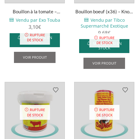
du
page
produit
Bouillon à la tomate –
Bouillon boeuf (x36) – Knorr
du
Number One – 500g
– 2x9g
Vendu par Exo Touba
Vendu par Tibco
produit
Supermarché Exotique
3,10
€
9,68
€
RUPTURE
M'AVERTIR SI EN
RUPTURE
DE STOCK
STOCK
DE STOCK
M'AVERTIR SI EN
STOCK
VOIR PRODUIT
VOIR PRODUIT
RUPTURE
RUPTURE
DE STOCK
DE STOCK