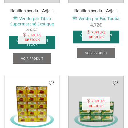
page
Bouillon pondu – Adja –
Bouillon pondu – Adja –
du
Tablettes (x48)
Tablettes (x60)
Vendu par Tibco
Vendu par Exo Touba
produit
Supermarché Exotique
4,72
€
4,96
€
RUPTURE
M'AVERTIR SI EN
RUPTURE
DE STOCK
STOCK
DE STOCK
M'AVERTIR SI EN
STOCK
VOIR PRODUIT
VOIR PRODUIT
RUPTURE
DE STOCK