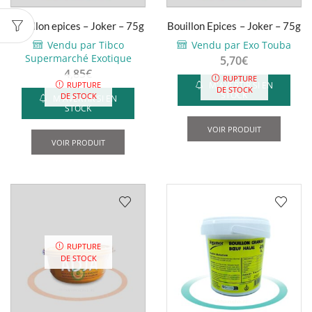
Bouillon epices – Joker – 75g
Bouillon Epices – Joker – 75g
Vendu par Tibco
Vendu par Exo Touba
Supermarché Exotique
5,70
€
4,85
€
RUPTURE
M'AVERTIR SI EN
RUPTURE
DE STOCK
STOCK
DE STOCK
M'AVERTIR SI EN
STOCK
VOIR PRODUIT
VOIR PRODUIT
RUPTURE
DE STOCK