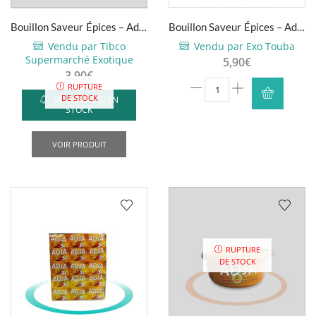
Bouillon Saveur Épices – Adja
Bouillon Saveur Épices – Adja
– 1kg
– 1kg
Vendu par Tibco
Vendu par Exo Touba
Supermarché Exotique
5,90
€
3,90
€
quantité
RUPTURE
DE STOCK
M'AVERTIR SI EN
de
STOCK
Bouillon
Saveur
VOIR PRODUIT
Épices
-
Adja
-
1kg
RUPTURE
DE STOCK