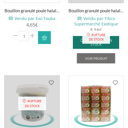
page
Bouillon granulé poule halal –
Bouillon granulé poule halal –
du
1kg
Légumor – 1kg
Vendu par Exo Touba
Vendu par Tibco
produ
Supermarché Exotique
4,65
€
5,58
€
quantité
RUPTURE
DE STOCK
M'AVERTIR SI EN
de
STOCK
Bouillon
granulé
VOIR PRODUIT
poule
halal
-
1kg
RUPTURE
DE STOCK