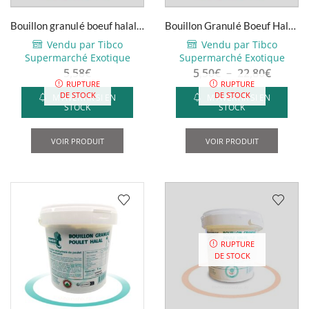
Bouillon granulé boeuf halal –
Bouillon Granulé Boeuf Halal,
Légumor – 1kg
1kg – 5kg
Vendu par Tibco
Vendu par Tibco
Supermarché Exotique
Supermarché Exotique
Plage
5,58
€
5,50
€
–
22,80
€
RUPTURE
RUPTURE
de
DE STOCK
DE STOCK
M'AVERTIR SI EN
M'AVERTIR SI EN
prix :
STOCK
STOCK
5,50€
Ce
à
produ
VOIR PRODUIT
VOIR PRODUIT
22,80€
a
plusi
variat
Les
optio
peuve
RUPTURE
être
DE STOCK
choisi
sur
la