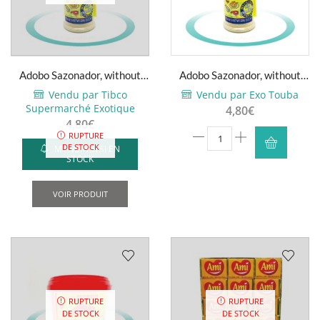
Adobo Sazonador, without
Adobo Sazonador, without
pepper – Goya – 226g
pepper – Goya – 226g
Vendu par Tibco
Vendu par Exo Touba
Supermarché Exotique
4,80
€
4,80
€
quantité
RUPTURE
DE STOCK
M'AVERTIR SI EN
de
STOCK
Adobo
Sazonador,
VOIR PRODUIT
without
pepper
-
Goya
-
226g
RUPTURE
RUPTURE
DE STOCK
DE STOCK