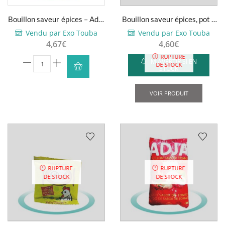
Bouillon saveur épices – Adja
Bouillon saveur épices, pot –
– Tablettes (x60)
Adja – 1kg
Vendu par Exo Touba
Vendu par Exo Touba
4,67
€
4,60
€
RUPTURE
quantité
M'AVERTIR SI EN
DE STOCK
STOCK
de
Bouillon
VOIR PRODUIT
saveur
épices
-
Adja
-
Tablettes
(x60)
RUPTURE
RUPTURE
DE STOCK
DE STOCK