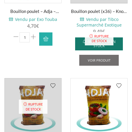
Bouillon poulet – Adja –
Bouillon poulet (x36) – Knorr
Tablettes (x60)
– 2x9g
Vendu par Exo Touba
Vendu par Tibco
Supermarché Exotique
4,70
€
9,49
€
quantité
RUPTURE
DE STOCK
M'AVERTIR SI EN
de
STOCK
Bouillon
poulet
VOIR PRODUIT
-
Adja
-
Tablettes
(x60)
RUPTURE
DE STOCK