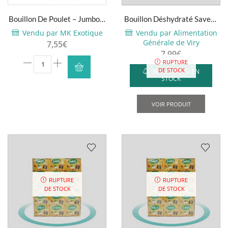
Bouillon De Poulet – Jumbo –
Bouillon Déshydraté Saveur
1kg
Poulet – Maggi – 900g...
Vendu par MK Exotique
Vendu par Alimentation
Générale de Viry
7,55
€
7,99
€
quantité
RUPTURE
DE STOCK
M'AVERTIR SI EN
de
STOCK
Bouillon
De
VOIR PRODUIT
Poulet
-
Jumbo
-
1kg
RUPTURE
RUPTURE
DE STOCK
DE STOCK