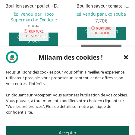
Bouillon saveur poulet – Doli
Bouillon saveur tomate –
-75g
Adja – 1kg
Vendu par Tibco
Vendu par Exo Touba
Supermarché Exotique
7,70
€
0,89
€
RUPTURE
M'AVERTIR SI EN
RUPTURE
DE STOCK
STOCK
DE STOCK
M'AVERTIR SI EN
STOCK
VOIR PRODUIT
Miiaam des cookies !
VOIR PRODUIT
Nous utilisons des cookies pour vous offrir la meilleure expérience
utilisateur possible, vous proposer un contenu et des offres selon
vos centres d'intérêts.
En cliquant sur "Accepter" vous autorisez l'utilisation de vos cookies.
Vous pouvez, à tout moment, modifier votre choix en cliquant sur
RUPTURE
RUPTURE
"Voir les préférences". Plus de détails sur notre politique de
DE STOCK
DE STOCK
confidentialité.
Accepter