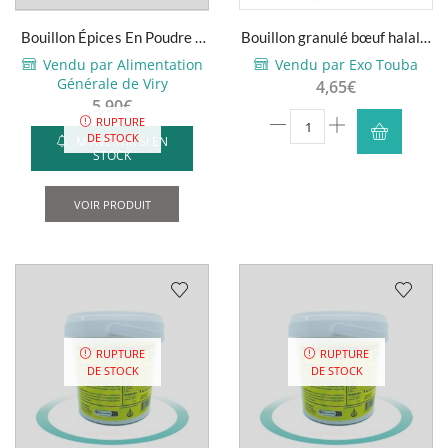
Bouillon Épices En Poudre –
Bouillon granulé bœuf halal –
Adja – 1kg
1kg
Vendu par Alimentation
Vendu par Exo Touba
Générale de Viry
4,65
€
5,90
€
quantité
RUPTURE
DE STOCK
M'AVERTIR SI EN
de
STOCK
Bouillon
granulé
VOIR PRODUIT
bœuf
halal
-
1kg
RUPTURE
RUPTURE
DE STOCK
DE STOCK