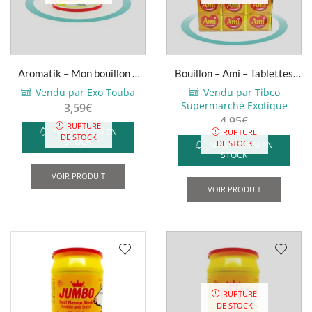
Aromatik – Mon bouillon –
Bouillon – Ami – Tablettes
500g
(x60)
Vendu par Exo Touba
Vendu par Tibco
Supermarché Exotique
3,59
€
4,95
€
RUPTURE
M'AVERTIR SI EN
RUPTURE
DE STOCK
STOCK
DE STOCK
M'AVERTIR SI EN
STOCK
VOIR PRODUIT
VOIR PRODUIT
RUPTURE
DE STOCK