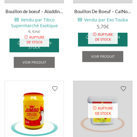
Bouillon de boeuf – Aladdin –
Bouillon De Boeuf – CalNort
1kg
– 1kg
Vendu par Tibco
Vendu par Exo Touba
Supermarché Exotique
5,70
€
5,50
€
RUPTURE
M'AVERTIR SI EN
RUPTURE
DE STOCK
STOCK
DE STOCK
M'AVERTIR SI EN
STOCK
VOIR PRODUIT
VOIR PRODUIT
RUPTURE
DE STOCK