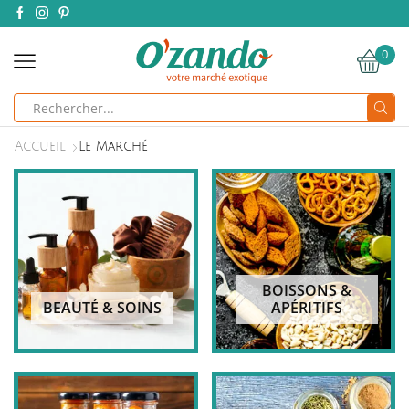
0
Search
input
Accueil
Le Marché
BOISSONS &
BEAUTÉ & SOINS
APÉRITIFS