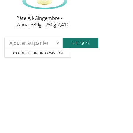
L
o
p
Pâte Ail-Gingembre -
êt
Zaina, 330g - 750g
2,41
€
ch
s
la
APPLIQUER
p
OBTENIR UNE INFORMATION
d
p