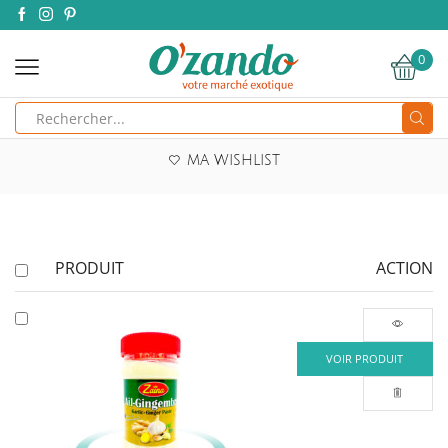
0
Search
input
MA WISHLIST
PRODUIT
ACTION
C
VOIR PRODUIT
p
a
pl
va