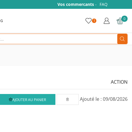
Vos commercants
-
FAQ
0
OG
1
Search
input
ACTION
Ajouté le : 09/08/2026
AJOUTER AU PANIER