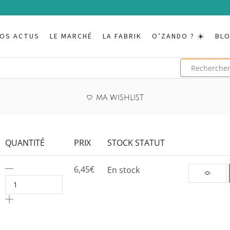
OS ACTUS
LE MARCHÉ
LA FABRIK
O’ZANDO ? ☀️
BL
MA WISHLIST
QUANTITÉ
PRIX
STOCK STATUT
quantité
6,45
€
En stock
de
Sauce
piment
kréol,
rouge