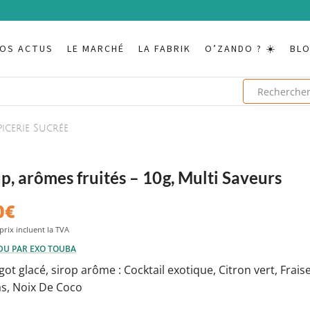
OS ACTUS
LE MARCHÉ
LA FABRIK
O’ZANDO ? ☀️
BL
picerie Sucrée
p, arômes fruités – 10g, Multi Saveurs
0
€
DU PAR EXO TOUBA
got glacé, sirop arôme : Cocktail exotique, Citron vert, Fraise
s, Noix De Coco