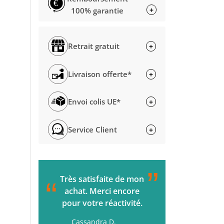
€
+
100% garantie
Retrait gratuit
+
Livraison offerte*
+
Envoi colis UE*
+
Service Client
+
”
C'était parfait de la
L'accueil s
“
“
commande à la
passée. Ç
livraison. Je
rapide. M
recommande !
Gérard H.
H