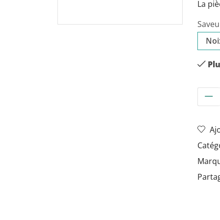
La piè
Saveur
Pl
Aj
Catég
Marqu
Partag