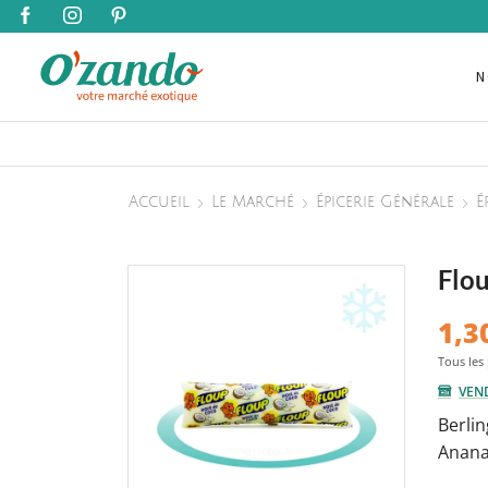
N
Accueil
Le Marché
Épicerie Générale
É
Flou
1,3
VEN
Berlin
Anana