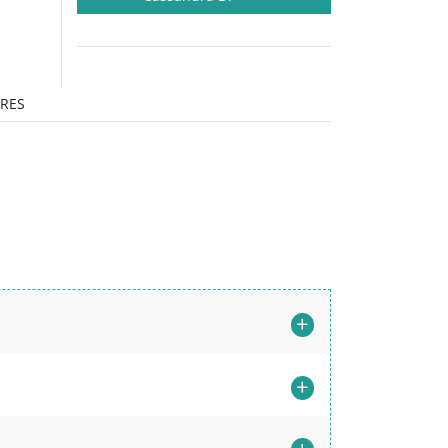
RES
+
+