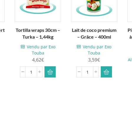
ert
Tortilla wraps 30cm –
Lait de coco premium
Pi
Turka – 1,44kg
– Grâce – 400ml
à
Vendu par Exo
Vendu par Exo
Touba
Touba
4,62
€
3,59
€
A
quantité
quantité
de
de
Tortilla
Lait
wraps
de
30cm
coco
-
premium
Turka
-
-
Grâce
1,44kg
-