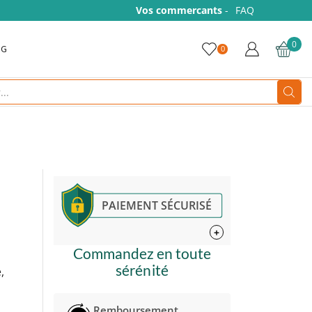
Vos commercants
-
FAQ
0
OG
0
Search
input
PAIEMENT SÉCURISÉ
+
Commandez en toute
sérénité
,
Remboursement