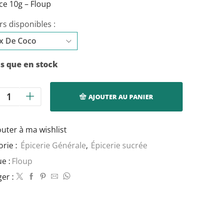
ce 10g – Floup
s disponibles :
us que en stock
AJOUTER AU PANIER
quantité
de
Floup,
outer à ma wishlist
arômes
fruités
orie :
Épicerie Générale
,
Épicerie sucrée
-
e :
Floup
10g,
er :
Multi
Saveurs