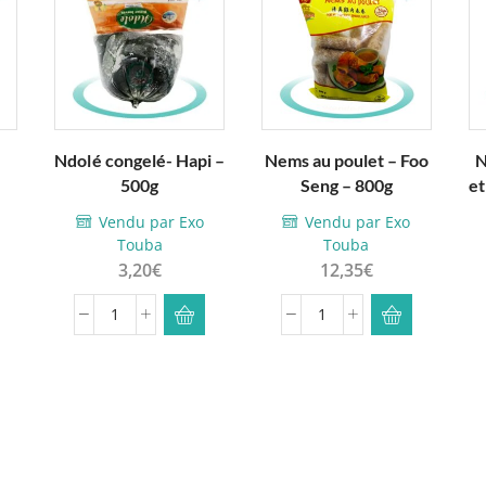
–
Ndolé congelé- Hapi –
Nems au poulet – Foo
N
500g
Seng – 800g
et
 a
rs
Vendu par Exo
Vendu par Exo
Touba
Touba
ns.
3,20
€
12,35
€
s
quantité
quantité
t
de
de
Ndolé
Nems
s
congelé-
au
Hapi
poulet
u
-
-
t
500g
Foo