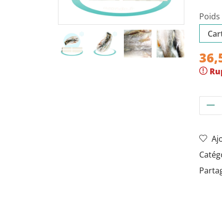
Poids 
36,
Ru
Aj
Catég
Partag