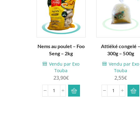
Nems au poulet – Foo
Attiéké congelé 
Ce
Seng – 2kg
300g – 500g
produit
plusieu
Vendu par Exo
Vendu par Exo
Touba
Touba
variatio
23,90
€
2,55
€
Les
option
quantité
quantité
peuven
de
de
être
Nems
Attiéké
choisie
au
congelé
sur la
poulet
-
page d
-
300g
produi
Foo
-