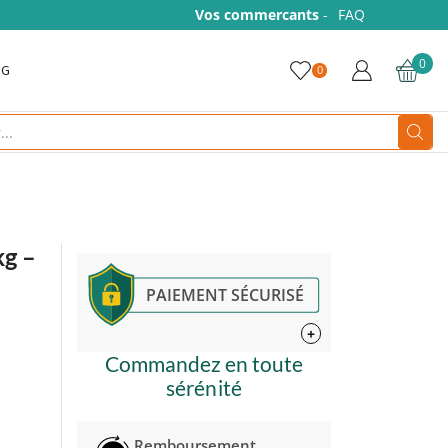
Vos commercants
-
FAQ
0
OG
0
Search
input
kg –
PAIEMENT SÉCURISÉ
+
Commandez en toute
sérénité
Remboursement