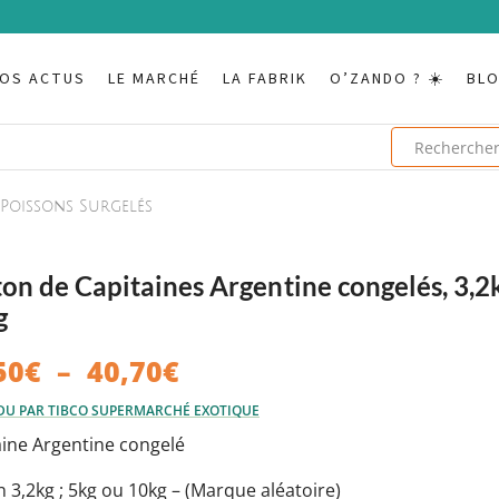
OS ACTUS
LE MARCHÉ
LA FABRIK
O’ZANDO ? ☀️
BL
Poissons Surgelés
on de Capitaines Argentine congelés, 3,2
g
Plage
50
€
–
40,70
€
de
DU PAR TIBCO SUPERMARCHÉ EXOTIQUE
prix :
aine Argentine congelé
36,50€
 3,2kg ; 5kg ou 10kg – (Marque aléatoire)