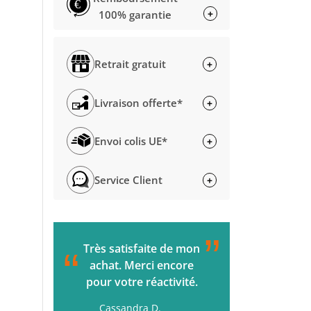
€
+
100% garantie
Retrait gratuit
+
Livraison offerte*
+
Envoi colis UE*
+
Service Client
+
”
C'était parfait de la
L'accueil s
“
“
commande à la
passée. Ç
livraison. Je
rapide. M
recommande !
Gérard H.
H