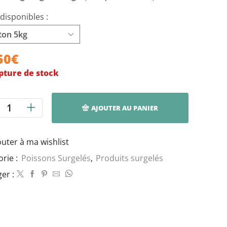
à
40,70€
disponibles :
50
€
pture de stock
AJOUTER AU PANIER
quantité
de
Carton
outer à ma wishlist
de
Capitaines
orie :
Poissons Surgelés
,
Produits surgelés
Argentine
er :
congelés,
3,2kg
-
10kg