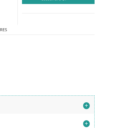
RES
+
+