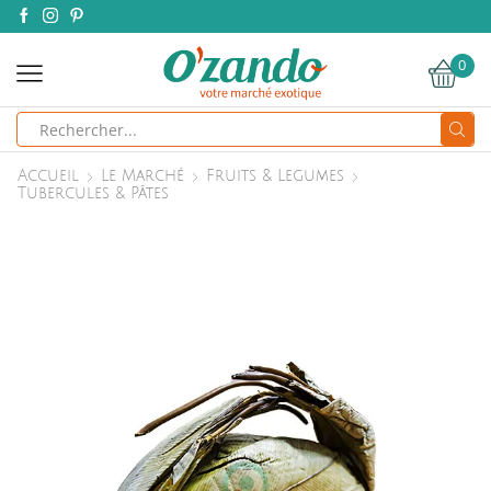
0
Search
input
Accueil
Le Marché
Fruits & Legumes
Tubercules & Pâtes