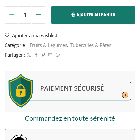
AJOUTER AU PANIER
quantité
de
Chikwangue,
Ajouter à ma wishlist
frais
Catégorie :
Fruits & Legumes
,
Tubercules & Pâtes
(kwanga)
-
Partager :
400g
PAIEMENT SÉCURISÉ
+
Commandez en toute sérénité