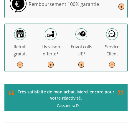
€
Remboursement
100% garantie
+
Retrait
Livraison
Envoi colis
Service
gratuit
offerte*
UE*
Client
+
+
+
+
“
”
C'était parfait de la commande à la livraison. Je
recommande !
Gérard H.