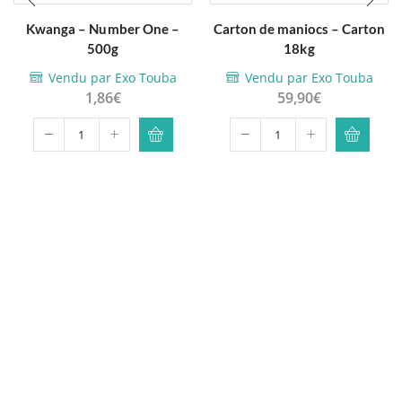
Kwanga – Number One –
Carton de maniocs – Carton
500g
18kg
Vendu par Exo Touba
Vendu par Exo Touba
1,86
€
59,90
€
quantité
quantité
de
de
Kwanga
Carton
-
de
Number
maniocs
One
-
-
Carton
500g
18kg