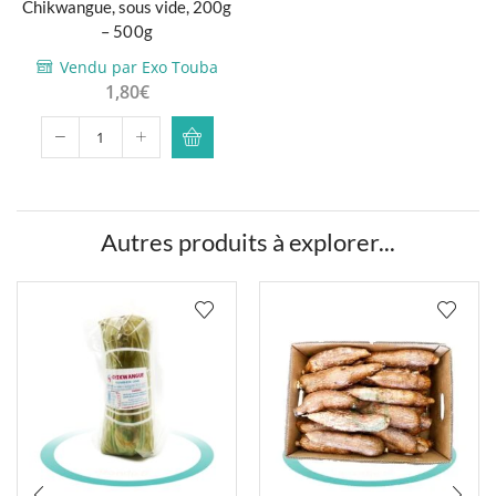
Chikwangue, sous vide, 200g
produit a
– 500g
plusieurs
Vendu par Exo Touba
variations.
1,80
€
Les
options
quantité
peuvent
de
être
Chikwangue,
choisies
sous
sur la
Autres produits à explorer...
vide,
page du
200g
produit
-
500g