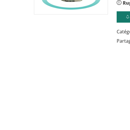
Ru
Catég
Partag