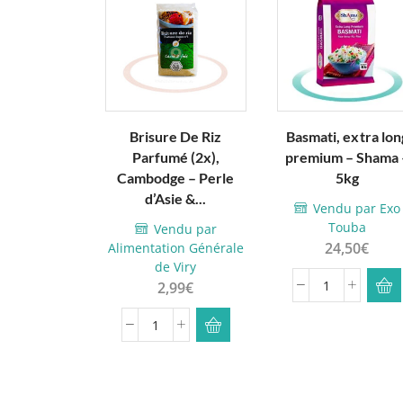
Brisure De Riz
Basmati, extra lon
Parfumé (2x),
premium – Shama 
Cambodge – Perle
5kg
d’Asie &...
Vendu par Exo
Touba
Vendu par
24,50
€
Alimentation Générale
de Viry
2,99
€
quantité
de
quantité
Basmati,
de
extra
Brisure
long
De
premium