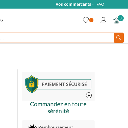
Vos commercants
-
FAQ
0
OG
0
Search
input
PAIEMENT SÉCURISÉ
+
Commandez en toute
sérénité
Remboursement