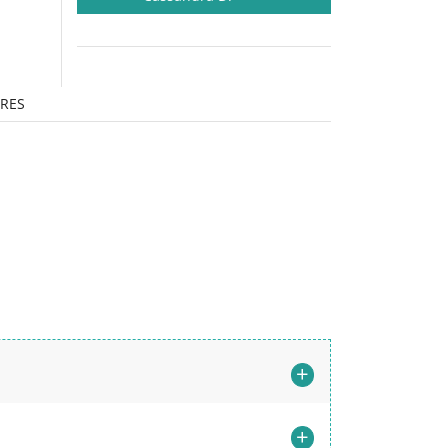
RES
+
+