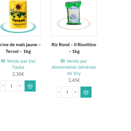
rine de maïs jaune –
Riz Rond – Il Risottino
Brisure
Tersol – 1kg
– 1kg
parfumé (2
20
Vendu par Exo
Vendu par
Touba
Alimentation Générale
Vendu
de Viry
2,30
€
Tou
3,45
€
32,
quantité
quantité
qua
de
de
de
Farine
Riz
Bri
de
Rond
de
maïs
-
riz
jaune
Il
par