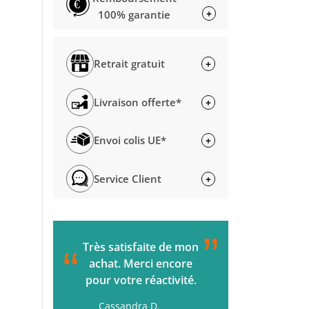
€
+
100% garantie
Retrait gratuit
+
Livraison offerte*
+
Envoi colis UE*
+
Service Client
+
”
C'était parfait de la
L'accueil s
“
“
commande à la
passée. Ç
livraison. Je
rapide. M
recommande !
Gérard H.
H