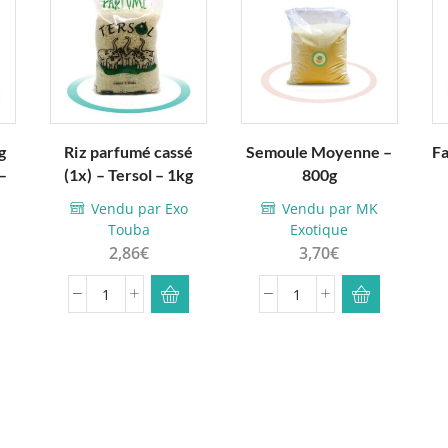
g
Riz parfumé cassé
Semoule Moyenne –
Fa
–
(1x) – Tersol – 1kg
800g
Vendu par Exo
Vendu par MK
Touba
Exotique
2,86
€
3,70
€
quantité
quantité
de
de
Riz
Semoule
parfumé
Moyenne
cassé
-
(1x)
800g