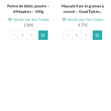
Poivre de Sélim, poudre –
Massalé frais et graines à
Afrkepices – 100g
roussir – Guad’Épices...
Vendu par Exo Touba
Vendu par Exo Touba
2,90
€
4,75
€
quantité
quantité
de
de
Poivre
Massalé
de
frais
Sélim,
et
poudre
graines
-
à
Afrkepices
roussir
-
-
100g
Guad'Épices
-
120g