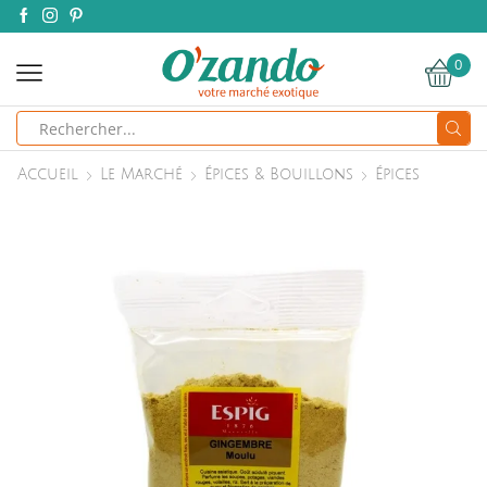
0
Search
input
Accueil
Le Marché
Épices & Bouillons
Épices