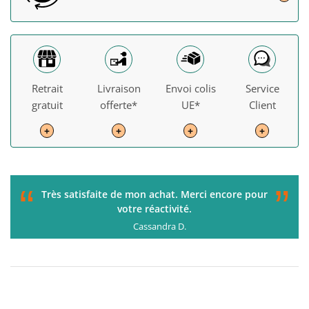
Retrait
Livraison
Envoi colis
Service
gratuit
offerte*
UE*
Client
+
+
+
+
“
”
C'était parfait de la commande à la livraison. Je
recommande !
Gérard H.