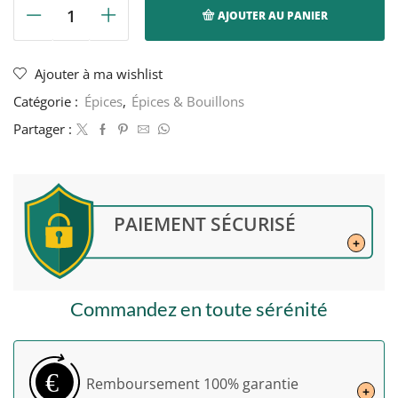
AJOUTER AU PANIER
quantité
de
Gingembre
Ajouter à ma wishlist
moulu
Catégorie :
Épices
,
Épices & Bouillons
-
Espig
Partager :
-
100g
PAIEMENT SÉCURISÉ
+
Commandez en toute sérénité
€
Remboursement
100% garantie
+