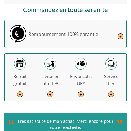
Commandez en toute sérénité
€
Remboursement
100% garantie
+
Retrait
Livraison
Envoi colis
Service
gratuit
offerte*
UE*
Client
+
+
+
+
“
”
C'était parfait de la commande à la livraison. Je
recommande !