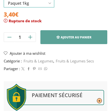
3,40
€
Rupture de stock
AJOUTER AU PANIER
quantité
de
Haricots
Ajouter à ma wishlist
Lingots
Catégorie :
Fruits & Legumes
,
Fruits & Legumes Secs
Roses
-
Partager :
Tersol,
1kg
-
5kg
PAIEMENT SÉCURISÉ
+