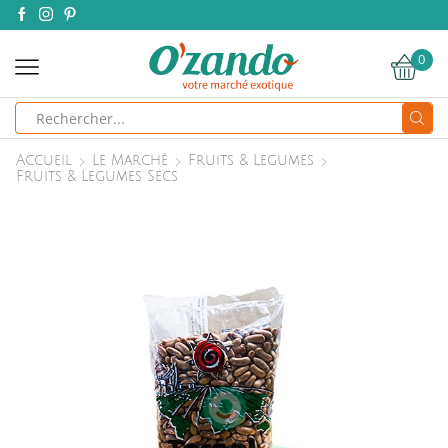
0
Search
input
Accueil
Le Marché
Fruits & Legumes
Fruits & Legumes Secs