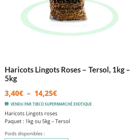
Haricots Lingots Roses – Tersol, 1kg –
5kg
Plage
3,40
€
–
14,25
€
de
VENDU PAR TIBCO SUPERMARCHÉ EXOTIQUE
prix :
Haricots Lingots roses
3,40€
Paquet : 1kg ou 5kg – Tersol
à
14,25€
Poids disponibles :