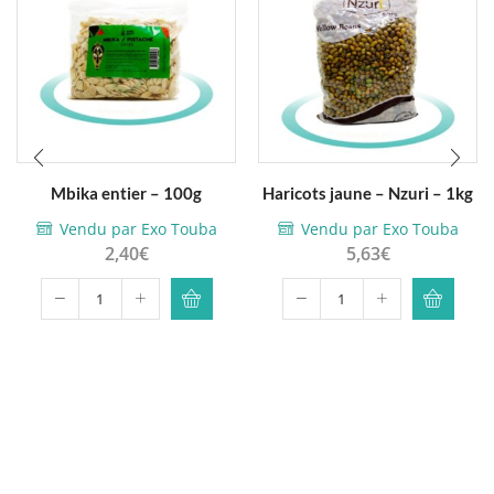
Mbika entier – 100g
Haricots jaune – Nzuri – 1kg
Vendu par Exo Touba
Vendu par Exo Touba
2,40
€
5,63
€
quantité
quantité
de
de
Mbika
Haricots
entier
jaune
-
-
100g
Nzuri
-