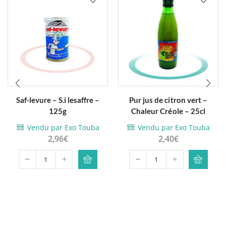
Saf-levure – S.i lesaffre –
Pur jus de citron vert –
125g
Chaleur Créole – 25cl
Vendu par Exo Touba
Vendu par Exo Touba
2,96
€
2,40
€
quantité
quantité
de
de
Saf-
Pur
levure
jus
-
de
S.i
citron