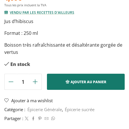
VENDU PAR LES RECETTES D'AILLEURS
Jus d’hibiscus
Format : 250 ml
Boisson très rafraîchissante et désaltérante gorgée de
vertus
En stock
AJOUTER AU PANIER
quantité
de
Jus
Ajouter à ma wishlist
d'hibiscus
Catégorie :
Épicerie Générale
,
Épicerie sucrée
(jus
de
Partager :
bissap)