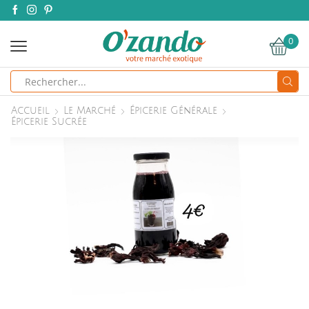
0
Search
input
Accueil
Le Marché
Épicerie Générale
Épicerie Sucrée