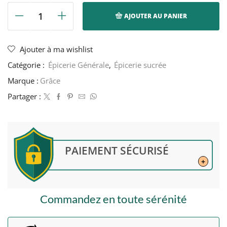
AJOUTER AU PANIER
quantité
de
Lait
Ajouter à ma wishlist
de
Catégorie :
Épicerie Générale
,
Épicerie sucrée
coco
premium
Marque :
Grâce
-
Partager :
Grâce
-
400ml
PAIEMENT SÉCURISÉ
+
Commandez en toute sérénité