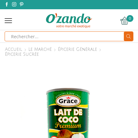
0
Search
input
Accueil
Le Marché
Épicerie Générale
Épicerie Sucrée