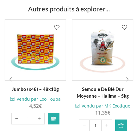
Autres produits à explorer...
Jumbo (x48) – 48x10g
Semoule De Blé Dur
Moyenne – Halima – 5kg
Vendu par Exo Touba
4,52
€
Vendu par MK Exotique
11,35
€
quantité
quantité
de
de
Jumbo