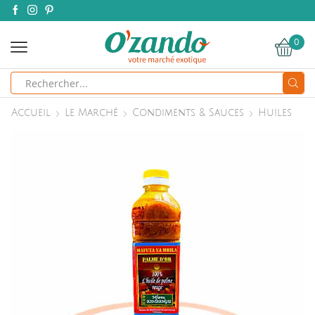
0
Search
input
Accueil
Le Marché
Condiments & Sauces
Huiles