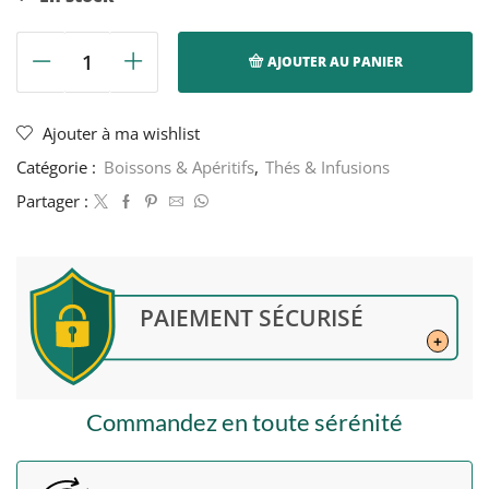
AJOUTER AU PANIER
quantité
de
Poudre
Ajouter à ma wishlist
de
Catégorie :
Boissons & Apéritifs
,
Thés & Infusions
moringa
-
Partager :
Kilimaa
-
100g
PAIEMENT SÉCURISÉ
+
Commandez en toute sérénité