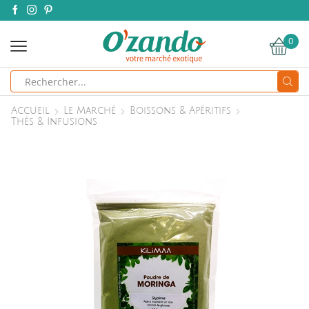
0
Search
input
Accueil
Le Marché
Boissons & Apéritifs
Thés & Infusions