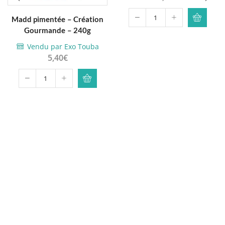
Madd pimentée – Création
quantité
Gourmande – 240g
de
Thiere
Vendu par Exo Touba
5,40
€
-
Kumba
-
quantité
500g
de
Madd
pimentée
-
Création
Gourmande
-
240g