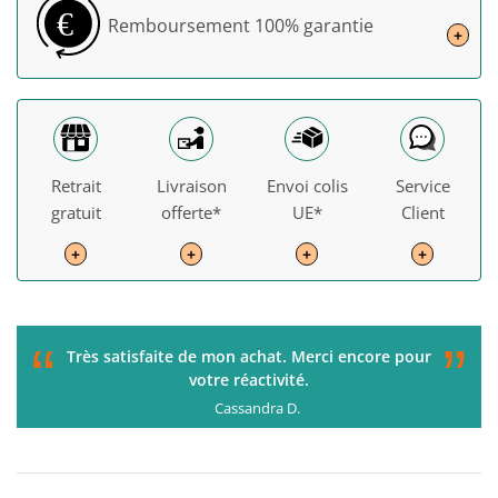
€
Remboursement
100% garantie
+
Retrait
Livraison
Envoi colis
Service
gratuit
offerte*
UE*
Client
+
+
+
+
“
”
C'était parfait de la commande à la livraison. Je
recommande !
Gérard H.