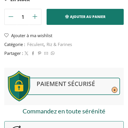
AJOUTER AU PANIER
quantité
de
Riz
Ajouter à ma wishlist
parfumé
Catégorie :
Féculent
,
Riz & Farines
cassé
(2x)
Partager :
-
Tersol
-
1kg
PAIEMENT SÉCURISÉ
+
Commandez en toute sérénité