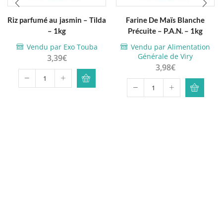
Riz parfumé au jasmin – Tilda
Farine De Maïs Blanche
– 1kg
Précuite – P.A.N. – 1kg
Vendu par Exo Touba
Vendu par Alimentation
Générale de Viry
3,39
€
3,98
€
quantité
quantité
de
de
Riz
Farine
parfumé
De
au
Maïs
jasmin
Blanche
-
Précuite
Tilda
-
-
P.A.N.
1kg
-
1kg