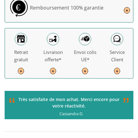
€
Remboursement
100% garantie
+
Retrait
Livraison
Envoi colis
Service
gratuit
offerte*
UE*
Client
+
+
+
+
“
”
C'était parfait de la commande à la livraison. Je
recommande !
Gérard H.