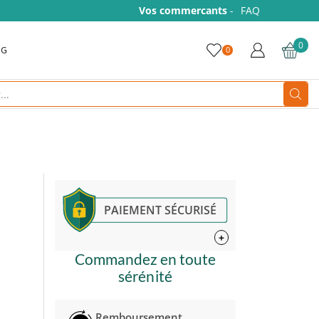
Vos commercants
-
FAQ
0
OG
0
Search
input
PAIEMENT SÉCURISÉ
+
Commandez en toute
sérénité
Remboursement