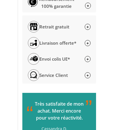
€
+
100% garantie
Retrait gratuit
+
Livraison offerte*
+
Envoi colis UE*
+
Service Client
+
”
C'était parfait de la
L'accueil s
“
“
commande à la
passée. Ç
livraison. Je
rapide. M
recommande !
Gérard H.
H