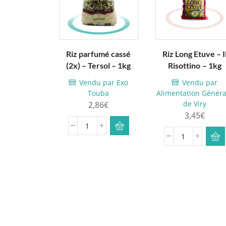
Riz parfumé cassé
Riz Long Etuve – I
(2x) – Tersol – 1kg
Risottino – 1kg
Vendu par Exo
Vendu par
Touba
Alimentation Généra
de Viry
2,86
€
3,45
€
quantité
quantité
de
de
Riz
Riz
parfumé
Long
cassé
Etuve
(2x)
-
-
Il
Tersol