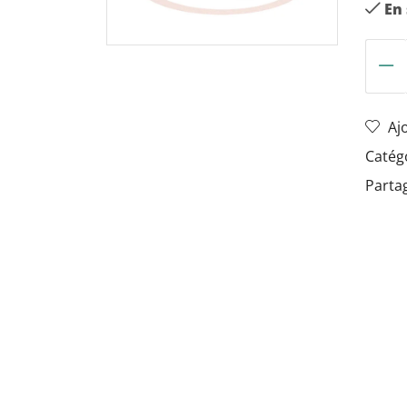
En
Aj
Catég
Partag