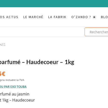
OS ACTUS
LE MARCHÉ
LA FABRIK
O’ZANDO ? ☀️
BL
ines
 parfumé – Haudecoeur – 1kg
5
€
DU PAR EXO TOUBA
arfumé au jasmin
t 1kg – Haudecoeur