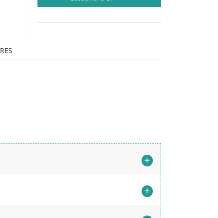
RES
+
+