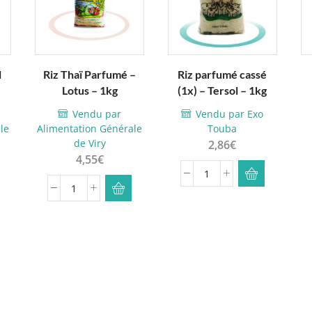
l
Riz Thaï Parfumé –
Riz parfumé cassé
Lotus – 1kg
(1x) – Tersol – 1kg
Vendu par
Vendu par Exo
le
Alimentation Générale
Touba
de Viry
2,86
€
4,55
€
quantité
quantité
de
de
Riz
Riz
parfumé
Thaï
cassé
Parfumé
(1x)
-
-
Lotus
Tersol