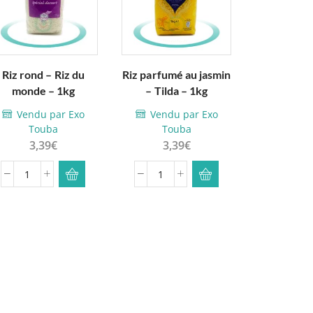
Riz rond – Riz du
Riz parfumé au jasmin
Basmati, e
monde – 1kg
– Tilda – 1kg
premium –
5k
Vendu par Exo
Vendu par Exo
Touba
Touba
Vendu
3,39
€
3,39
€
Tou
24,
quantité
quantité
qua
de
de
de
Riz
Riz
Bas
rond
parfumé
ext
-
au
lon
Riz
jasmin
pr
du
-
-
monde
Tilda