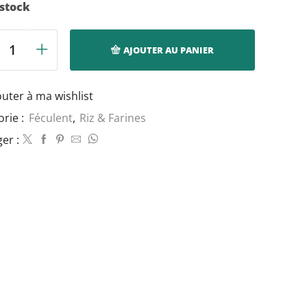
 stock
AJOUTER AU PANIER
quantité
de
Riz
outer à ma wishlist
parfumé
-
orie :
Féculent
,
Riz & Farines
Haudecoeur
er :
-
1kg