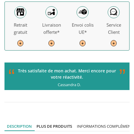
Retrait
Livraison
Envoi colis
Service
gratuit
offerte*
UE*
Client
+
+
+
+
“
”
C'était parfait de la commande à la livraison. Je
recommande !
Gérard H.
DESCRIPTION
PLUS DE PRODUITS
INFORMATIONS COMPLÉMENTA