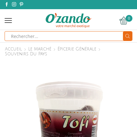
0
Search
input
Accueil
Le Marché
Épicerie Générale
Souvenirs Du Pays