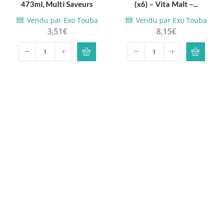
473ml, Multi Saveurs
(x6) – Vita Malt –...
plusieurs
Vendu par Exo Touba
Vendu par Exo Touba
variations.
3,51
€
8,15
€
Les
options
quantité
quantité
peuvent
de
de
être
Limonade
Acai,
choisies
-
guarana,
sur la
Calypso
aloe
page du
-
vera,
produit
473ml,
pack
Multi
(x6)
Saveurs
-
Vita
Malt
-
6x33cl