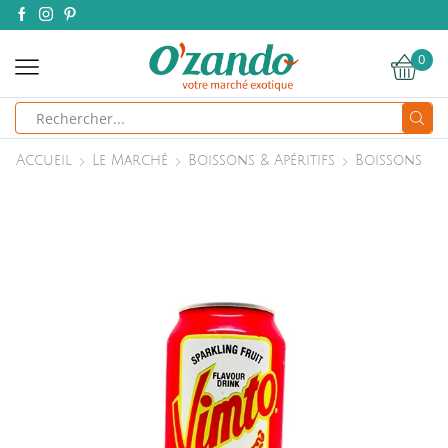
0
Search
input
Accueil
Le Marché
Boissons & Apéritifs
Boissons