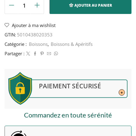
AJOUTER AU PANIER
quantité
de
Vimto
Ajouter à ma wishlist
-
GTIN:
5010438020353
Vimto
-
Catégorie :
Boissons
,
Boissons & Apéritifs
33cl
Partager :
PAIEMENT SÉCURISÉ
+
Commandez en toute sérénité