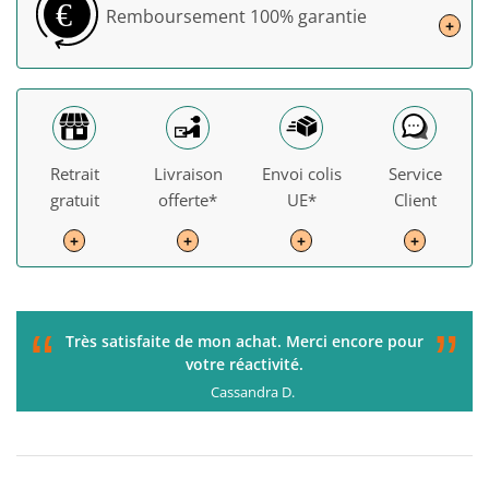
€
Remboursement
100% garantie
+
Retrait
Livraison
Envoi colis
Service
gratuit
offerte*
UE*
Client
+
+
+
+
“
”
C'était parfait de la commande à la livraison. Je
recommande !
Gérard H.