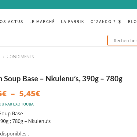
OS ACTUS
LE MARCHÉ
LA FABRIK
O’ZANDO ? ☀️
BL
s
Condiments
 Soup Base – Nkulenu’s, 390g – 780g
Plage
5
€
–
5,45
€
de
DU PAR EXO TOUBA
prix :
Soup Base
3,45€
390g ; 780g – Nkulenu’s
à
disponibles :