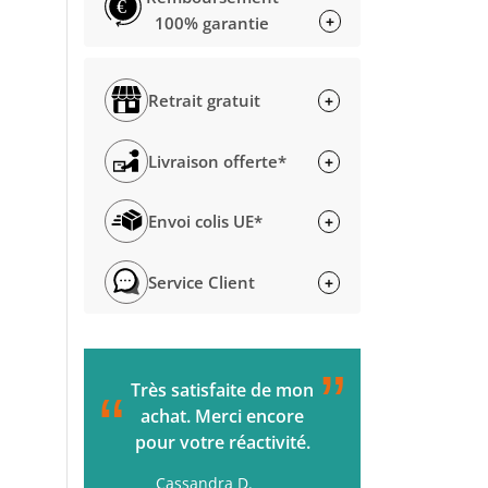
€
+
100% garantie
Retrait gratuit
+
Livraison offerte*
+
Envoi colis UE*
+
Service Client
+
”
C'était parfait de la
L'accueil s
“
“
commande à la
passée. Ç
livraison. Je
rapide. M
recommande !
Gérard H.
H