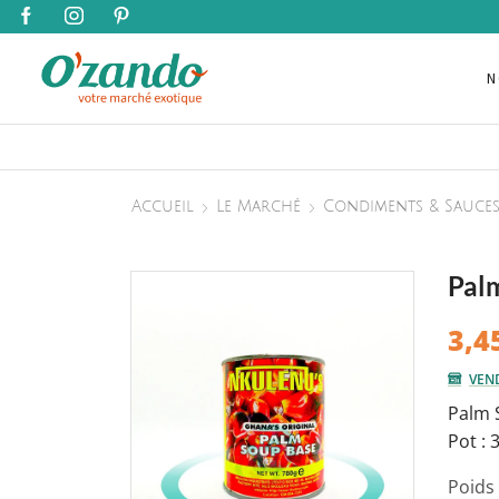
N
Accueil
Le Marché
Condiments & Sauce
Palm
3,4
VEN
Palm 
Pot : 
Poids 