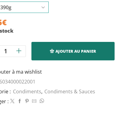
5,45€
5
€
 stock
AJOUTER AU PANIER
quantité
de
Palm
outer à ma wishlist
Soup
Base
6034000022001
-
orie :
Condiments
,
Condiments & Sauces
Nkulenu’s,
er :
390g
-
780g