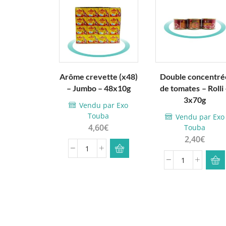
Arôme crevette (x48)
Double concentré
– Jumbo – 48x10g
de tomates – Rolli 
3x70g
Vendu par Exo
Touba
Vendu par Exo
4,60
€
Touba
2,40
€
quantité
quantité
de
de
Arôme
Double
crevette
concentrée
(x48)
de
-
tomates