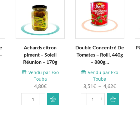
e
Achards citron
Double Concentré De
P
–
piment – Soleil
Tomates – Rolli, 440g
Ce
Réunion – 170g
– 880g...
produit a
plusieurs
Vendu par Exo
Vendu par Exo
Touba
Touba
variations.
Plage
4,80
€
3,51
€
–
4,62
€
Les
de
options
prix :
quantité
quantité
peuvent
3,51€
de
de
être
à
Achards
Double
choisies
4,62€
citron
Concentré
sur la
piment
De
page du
-
Tomates