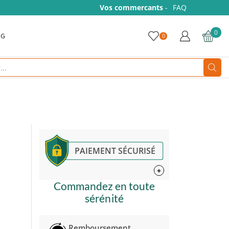
Vos commercants
-
FAQ
0
OG
0
Search
input
PAIEMENT SÉCURISÉ
+
Commandez en toute
sérénité
Remboursement