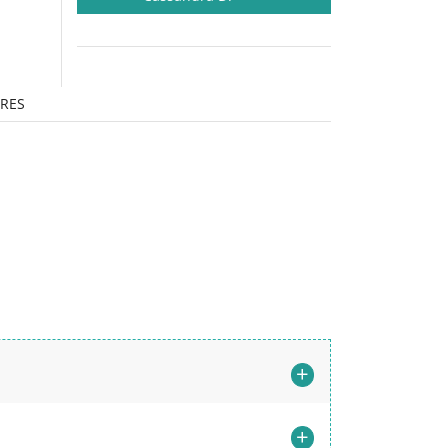
RES
+
+