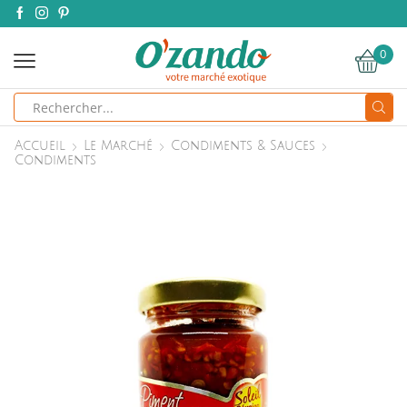
0
Search
input
Accueil
Le Marché
Condiments & Sauces
Condiments