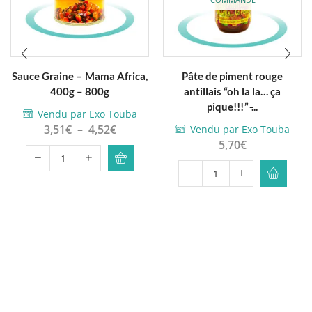
COMMANDE
Ce
Sauce Graine – Mama Africa,
Pâte de piment rouge
produit a
400g – 800g
antillais “oh la la… ça
plusieurs
pique!!!” ̵...
Vendu par Exo Touba
variations.
Plage
3,51
€
–
4,52
€
Vendu par Exo Touba
Les
5,70
€
de
options
prix :
quantité
peuvent
3,51€
quantité
de
être
à
de
Sauce
choisies
4,52€
Pâte
Graine
sur la
de
-
page du
piment
Mama
produit
rouge
Africa,
antillais
400g
“oh
-