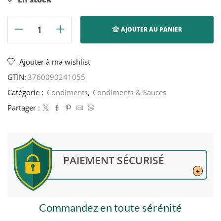
AJOUTER AU PANIER
quantité
de
Piment
Ajouter à ma wishlist
Rouge
GTIN:
3760090241055
Nature
-
Catégorie :
Condiments
,
Condiments & Sauces
Soleil
Partager :
Réunion
-
90g
PAIEMENT SÉCURISÉ
+
Commandez en toute sérénité