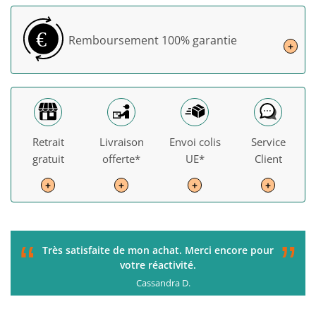
€
Remboursement
100% garantie
+
Retrait
Livraison
Envoi colis
Service
gratuit
offerte*
UE*
Client
+
+
+
+
“
”
C'était parfait de la commande à la livraison. Je
recommande !
Gérard H.