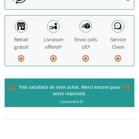
Retrait
Livraison
Envoi colis
Service
gratuit
offerte*
UE*
Client
+
+
+
+
“
”
C'était parfait de la commande à la livraison. Je
recommande !
Gérard H.