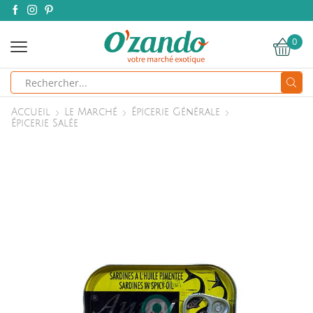
0
Search
input
Accueil
Le Marché
Épicerie Générale
Épicerie Salée