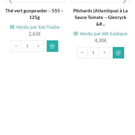
Thé vert gunpowder – 555 –
Pilchards (Atlantique) à La
125g
Sauce Tomate – Glenryck
&#...
Vendu par Exo Touba
2,63
€
Vendu par MK Exotique
4,30
€
quantité
quantité
de
de
Thé
Pilchards
vert
(Atlantique)
gunpowder
à
-
La
555
Sauce
-
Tomate
125g
-
Glenryck
-