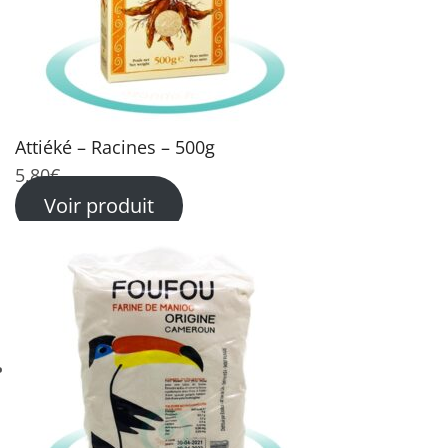
Attiéké – Racines – 500g
5,80
€
Voir produit