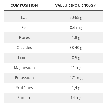
COMPOSITION
VALEUR (POUR 100G)
*
Eau
60-65 g
Fer
0,6 mg
Fibres
1,8 g
Glucides
38-40 g
Lipides
0,5 g
Magnésium
21 mg
Potassium
271 mg
Protéines
1,4 g
Sodium
14 mg