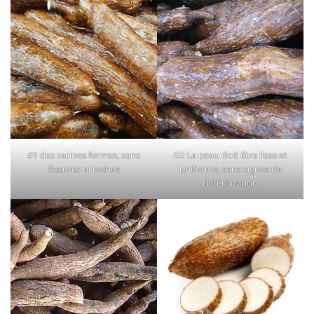
#1 des racines fermes, sans
#2 La peau doit être lisse et
fissures ni taches
uniforme, sans signes de
détérioration