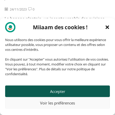
24/11/2023
0
La banane plantain, un incontournable des cuisines
afro-latino-caraïbéennes. Que vous soyez un amateur
Miiaam des cookies !
de cuisine aventureux...
Nous utilisons des cookies pour vous offrir la meilleure expérience
CONTINUER LA LECTURE
utilisateur possible, vous proposer un contenu et des offres selon
vos centres d'intérêts.
En cliquant sur "Accepter" vous autorisez l'utilisation de vos cookies.
Vous pouvez, à tout moment, modifier votre choix en cliquant sur
Ajouter un commentaire
"Voir les préférences". Plus de détails sur notre politique de
confidentialité.
Votre adresse email ne sera pas publiée. Les champs
requis sont marqués
Accepter
Voir les préférences