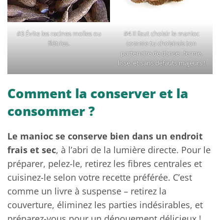
#3 Évite les racines molles ou
#4 Il faut choisir le manioc
flétries.
comme tu choisirais ton
partenaire de danse : ferme,
lisse, et sans défauts majeurs !
Comment la conserver et la
consommer ?
Le manioc se conserve bien dans un endroit
frais et sec
, à l’abri de la lumière directe. Pour le
préparer, pelez-le, retirez les fibres centrales et
cuisinez-le selon votre recette préférée. C’est
comme un livre à suspense – retirez la
couverture, éliminez les parties indésirables, et
préparez-vous pour un dénouement délicieux !